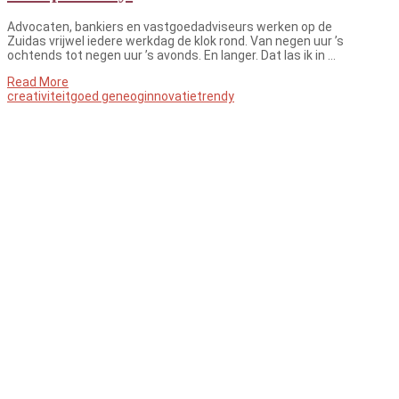
Advocaten, bankiers en vastgoedadviseurs werken op de
Zuidas vrijwel iedere werkdag de klok rond. Van negen uur ’s
ochtends tot negen uur ’s avonds. En langer. Dat las ik in …
Read More
creativiteit
goed geneog
innovatie
trendy